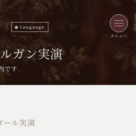
Language
ภาษาไทย
English
中文繁体
中文簡体
한국어
日本語
メニュー
オルガン実演
内です
ゴール実演