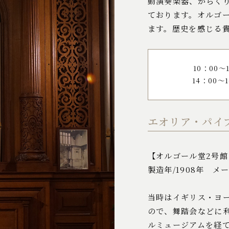
動演奏楽器、からく
ております。オルゴ
ます。歴史を感じる
10：00～
14：00～1
エオリア・パイ
【オルゴール堂2号館
製造年/1908年 
当時はイギリス・ヨ
ので、舞踏会などに
ルミュージアムを経