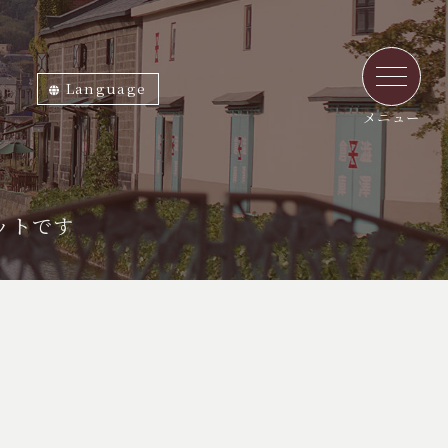
Language
ภาษาไทย
English
中文繁体
中文簡体
한국어
日本語
メニュー
ットです