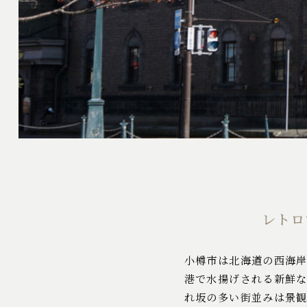
レトロ
小樽市は北海道の西海
港で水揚げされる新鮮
れ坂の多い街並みは景