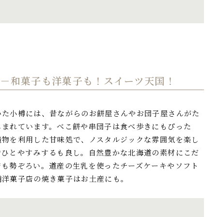
2－
和菓子も洋菓子も！スイーツ天国！
いた小樽には、昔ながらのお餅屋さんやお団子屋さんがた
しまれています。べこ餅や串団子は食べ歩きにもぴった
造物を利用した甘味処で、ノスタルジックな雰囲気を楽し
でひとやすみするも良し。自然豊かな北海道の素材にこだ
店も勢ぞろい。道産の生乳を使ったチーズケーキやソフト
舗洋菓子店の焼き菓子はお土産にも。