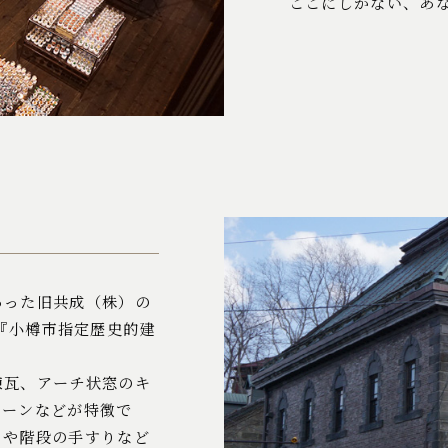
ここにしかない、あ
あった旧共成（株）の
『小樽市指定歴史的建
煉瓦、アーチ状窓のキ
トーンなどが特徴で
りや階段の手すりなど