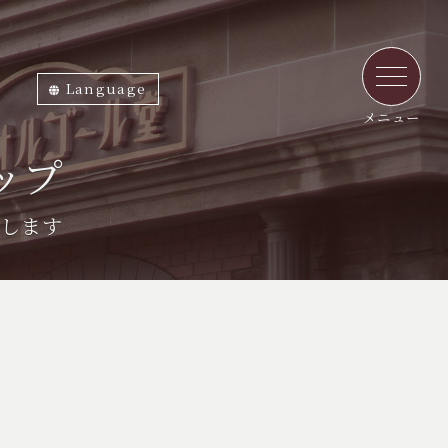
Language
ภาษาไทย
English
中文繁体
中文簡体
한국어
日本語
メニュー
ップ
します