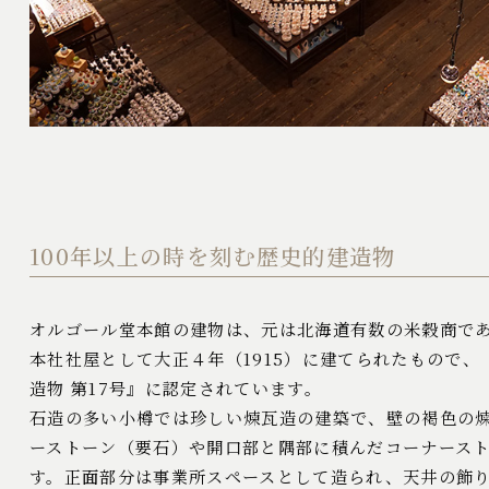
100年以上の時を刻む歴史的建造物
オルゴール堂本館の建物は、元は北海道有数の米穀商で
本社社屋として大正４年（1915）に建てられたもので、
造物 第17号』に認定されています。
石造の多い小樽では珍しい煉瓦造の建築で、壁の褐色の
ーストーン（要石）や開口部と隅部に積んだコーナース
す。正面部分は事業所スペースとして造られ、天井の飾