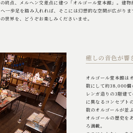
街の終点、メルヘン交差点に建つ「オルゴール堂本館」。建物
中へ一歩足を踏み入れれば、そこには幻想的な空間が広がりま
常の世界を、どうぞお楽しみくださいませ。
癒しの音色が響
オルゴール堂本館はオ
数にして約38,00
レンガ造りの3階建
に異なるコンセプト
数のオルゴールが並
オルゴールの歴史を
ろ満載。