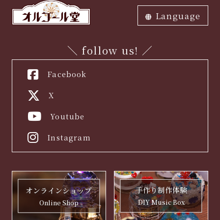
業員の教育、並びに、個人情報へ
Language
の不正なアクセスや個人情報の紛
失、破壊、改ざん及び漏洩等防止
ภาษาไทย
中文繁体
中文簡体
English
한국어
日本語
に関する適切な措置を行い、ま
＼ follow us! ／
た、その見直しを継続して図るこ
Facebook
とにより、個人情報の保護に努め
てまいります。
X
Youtube
Instagram
手作り制作体験
オンラインショップ
DIY Music Box
Online Shop