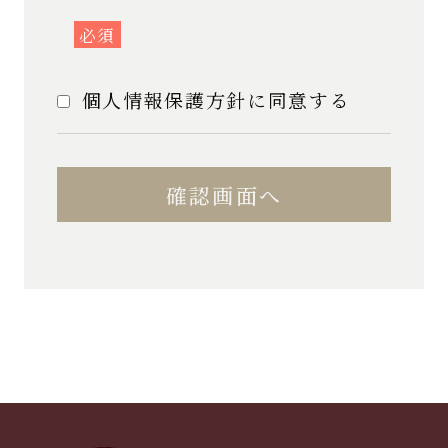
を尽くします。
2.当社は、ご提供いただいた個人
必須
情報については、下記の目的の範
囲内で適性にお取扱いさせて頂き
個人情報保護方針に同意する
ます。
・ ご本人確認、制作体験申込
み内容の確認
・ 当社のサービスの改善また
は新たなサービスの開発を行うこ
と
・ お問い合わせ、ご相談にお
答えすること
3.当社は、ご提供いただいた個人
情報を適正に取り扱うため、社内
規定及び社内管理体制の整備、従