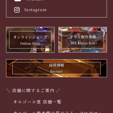
情報を適正に取り扱うため、社内
規定及び社内管理体制の整備、従
Instagram
業員の教育、並びに、個人情報へ
の不正なアクセスや個人情報の紛
失、破壊、改ざん及び漏洩等防止
手作り制作体験
オンラインショップ
に関する適切な措置を行い、ま
DIY Music Box
Online Shop
た、その見直しを継続して図るこ
とにより、個人情報の保護に努め
てまいります。
採用情報
Recruit
＼ 店舗に関するご案内 ／
オルゴール堂 店舗一覧
オルゴール堂本館の見どころ・フロアマッ