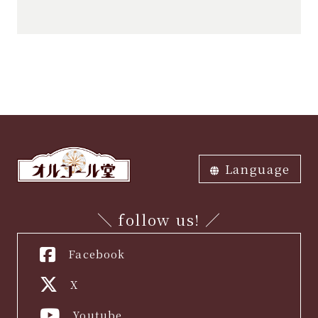
及びその他の規範を遵守し、お客
様の大切な個人情報の保護に万全
を尽くします。
2.当社は、ご提供いただいた個人
情報については、下記の目的の範
囲内で適性にお取扱いさせて頂き
ます。
・ ご本人確認、制作体験申込
Language
み内容の確認
・ 当社のサービスの改善また
ภาษาไทย
中文繁体
中文簡体
English
한국어
日本語
は新たなサービスの開発を行うこ
＼ follow us! ／
と
Facebook
・ お問い合わせ、ご相談にお
答えすること
X
3.当社は、ご提供いただいた個人
Youtube