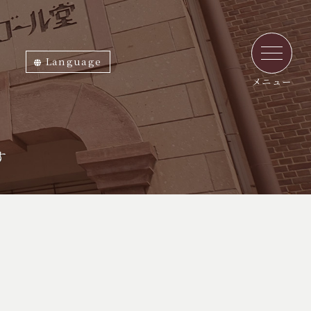
Language
ภาษาไทย
English
中文繁体
中文簡体
한국어
日本語
メニュー
す