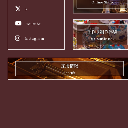
Online Shop
X
Youtube
手作り制作体験
Instagram
DIY Music Box
採用情報
Recruit