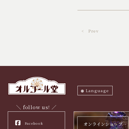
< Prev
Language
ภาษาไทย
English
中文繁体
中文簡体
한국어
日本語
＼ follow us! ／
Facebook
オンラインショップ