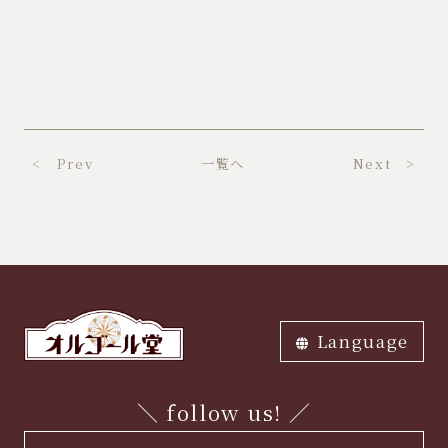
< Prev
一覧へ
Next >
Language
ภาษาไทย
中文繁体
中文簡体
English
한국어
日本語
＼ follow us! ／