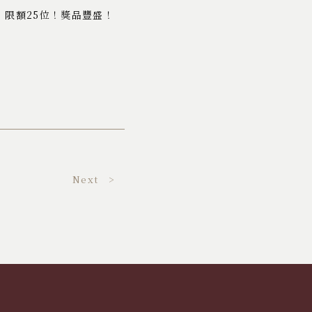
限額25位！獎品豐盛！
Next >