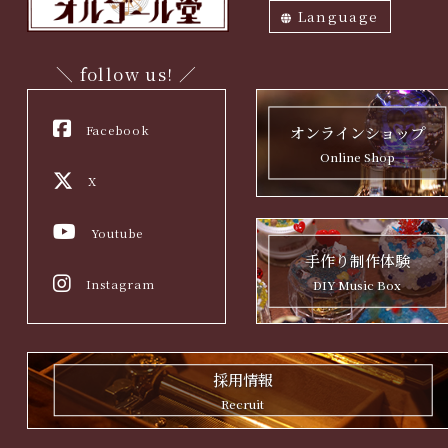
Language
ภาษาไทย
English
中文繁体
中文簡体
한국어
日本語
＼ follow us! ／
Facebook
オンラインショップ
Online Shop
X
Youtube
手作り制作体験
Instagram
DIY Music Box
採用情報
Recruit