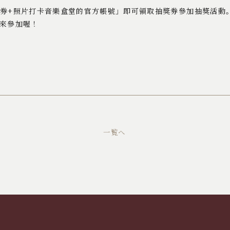
券+照片打卡音樂盒堂的官方帳號」即可領取抽獎券參加抽獎活動。
要來參加喔！
一覧へ