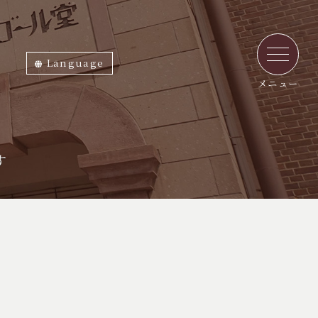
Language
ภาษาไทย
English
中文繁体
中文簡体
한국어
日本語
メニュー
す