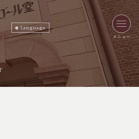
Language
ภาษาไทย
English
中文繁体
中文簡体
한국어
日本語
メニュー
す