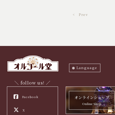
< Prev
Language
ภาษาไทย
English
中文繁体
中文簡体
한국어
日本語
＼ follow us! ／
Facebook
オンラインショップ
Online Shop
X