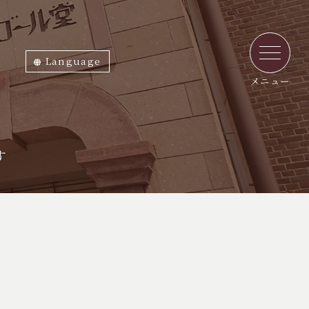
Language
ภาษาไทย
English
中文繁体
中文簡体
한국어
日本語
メニュー
す