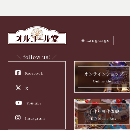
Language
ภาษาไทย
English
中文繁体
中文簡体
한국어
日本語
＼ follow us! ／
Facebook
オンラインショップ
Online Shop
X
Youtube
手作り制作体験
Instagram
DIY Music Box