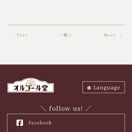
< Prev
一覧へ
Next >
Language
ภาษาไทย
中文繁体
中文簡体
English
한국어
日本語
＼ follow us! ／
Facebook