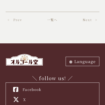
< Prev
一覧へ
Next >
Language
ภาษาไทย
中文繁体
中文簡体
English
한국어
日本語
＼ follow us! ／
Facebook
X