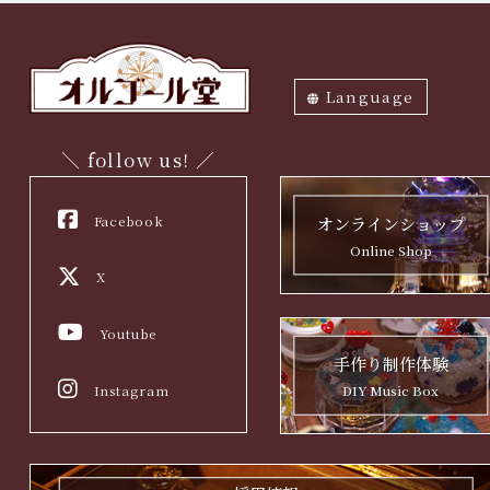
Language
ภาษาไทย
English
中文繁体
中文簡体
한국어
日本語
＼ follow us! ／
Facebook
オンラインショップ
Online Shop
X
Youtube
手作り制作体験
Instagram
DIY Music Box