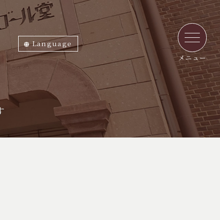
Language
ภาษาไทย
English
中文繁体
中文簡体
한국어
日本語
メニュー
す