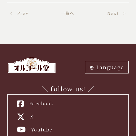
< Prev
一覧へ
Next >
Language
ภาษาไทย
中文繁体
中文簡体
English
한국어
日本語
＼ follow us! ／
Facebook
X
Youtube