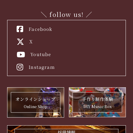
ภาษาไทย
中文繁体
中文簡体
English
한국어
日本語
＼ follow us! ／
Facebook
X
Youtube
Instagram
手作り制作体験
オンラインショップ
DIY Music Box
Online Shop
採用情報