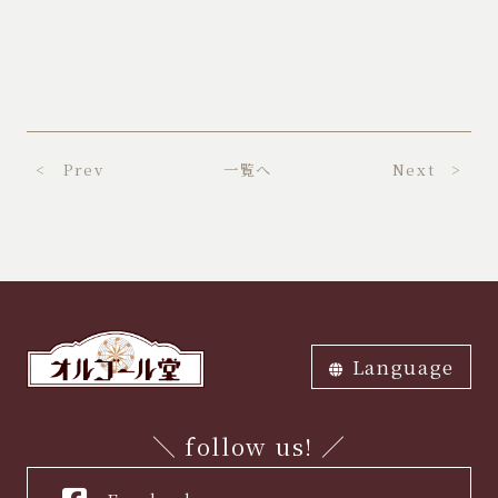
< Prev
一覧へ
Next >
Language
ภาษาไทย
中文繁体
中文簡体
English
한국어
日本語
＼ follow us! ／