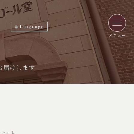
Language
ภาษาไทย
English
中文繁体
中文簡体
한국어
日本語
メニュー
お届けします
ベント