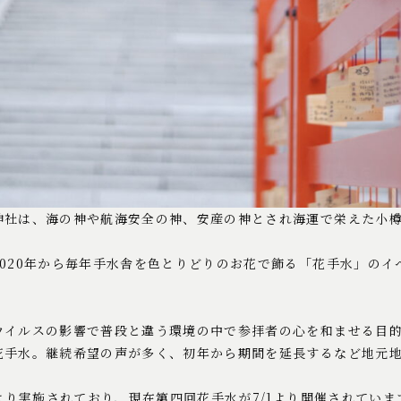
神社は、海の神や航海安全の神、安産の神とされ海運で栄えた小
020年から毎年手水舎を色とりどりのお花で飾る「花手水」のイ
ウイルスの影響で普段と違う環境の中で参拝者の心を和ませる目
花手水。継続希望の声が多く、初年から期間を延長するなど地元
月より実施されており、現在第四回花手水が7/1より開催されていま