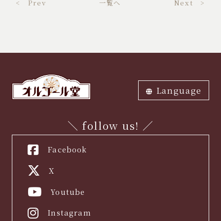
< Prev
一覧へ
Next >
Language
ภาษาไทย
中文繁体
中文簡体
English
한국어
日本語
＼ follow us! ／
Facebook
X
Youtube
Instagram