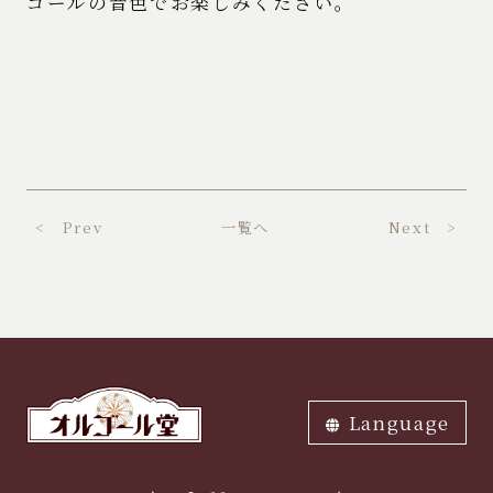
ゴールの音色でお楽しみください。
< Prev
一覧へ
Next >
Language
ภาษาไทย
中文繁体
中文簡体
English
한국어
日本語