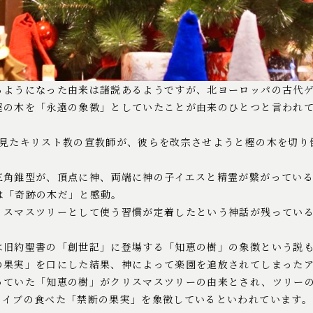
るようになった由来は諸説あるようですが、北ヨーロッパの古代
樫の木を「永遠の象徴」としていたことが由来のひとつと言われ
を見たキリスト教の宣教師が、彼らを改宗させようと樫の木を切り
。
三角錐型が、頂点に神、両端に神の子イエスと精霊が繋がってい
は「奇跡の木だ」と感動。
リスマスツリーとして使う習慣が定着したという神話が残ってい
は旧約聖書の「創世記」に登場する「知恵の樹」の象徴という説
の果実」を口にした結果、神によって楽園を追放されてしまった
っていた「知恵の樹」がクリスマスツリーの由来とされ、ツリー
とイブの食べた「禁断の果実」を象徴しているといわれています。