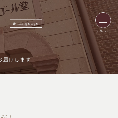
Language
ภาษาไทย
English
中文繁体
中文簡体
한국어
日本語
メニュー
お届けします
味が！