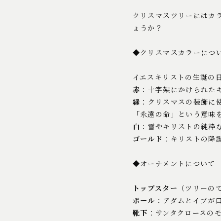
クリスマスツリーにはカ
ょうか？
◆クリスマスカラーにつ
イエスキリストの生誕の
赤
：十字架にかけられた
緑
：クリスマスの装飾に
「永遠の命」という意味
白
：雪やキリストの純粋
ゴールド
：キリストの降
◆オーナメントについて
トップスター
（ツリーの
ボール
：アダムとイブが
靴下
：サンタクロースの