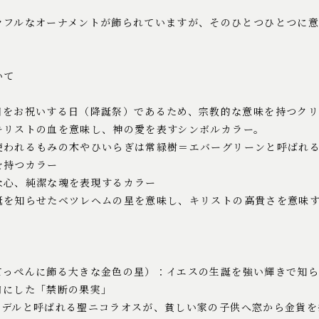
ラフルなオーナメントが飾られていますが、そのひとつひとつに
いて
日をお祝いする日（降誕祭）であるため、宗教的な意味を持つクリ
キリストの血を意味し、神の愛を表すシンボルカラー。
使われるもみの木やひいらぎは常緑樹＝エバーグリーンと呼ばれ
を持つカラー
な心、純潔な魂を表現するカラー
誕を知らせたベツレヘムの星を意味し、キリストの高貴さを意味
てっぺんに飾る大きな金色の星）：イエスの生誕を強い輝きで知
口にした「禁断の果実」
モデルと呼ばれる聖ニコラオスが、貧しい家の子供へ窓から金貨を