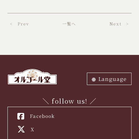
< Prev
一覧へ
Next >
Language
ภาษาไทย
中文繁体
中文簡体
English
한국어
日本語
＼ follow us! ／
Facebook
X