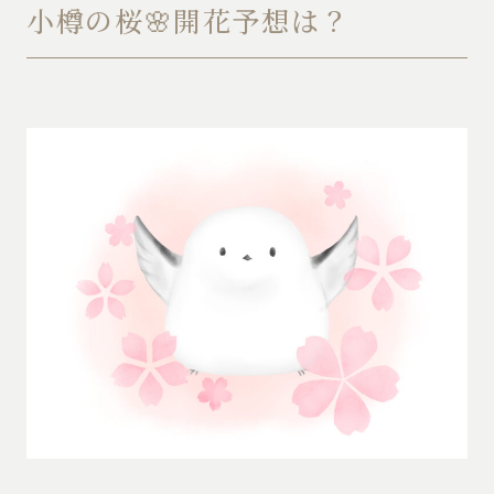
小樽の桜🌸開花予想は？