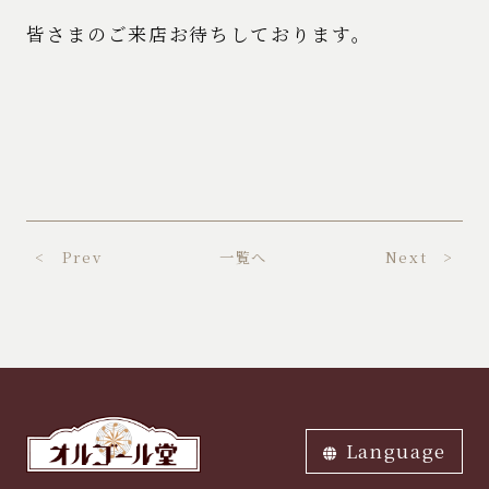
皆さまのご来店お待ちしております。
< Prev
一覧へ
Next >
Language
ภาษาไทย
中文繁体
中文簡体
English
한국어
日本語