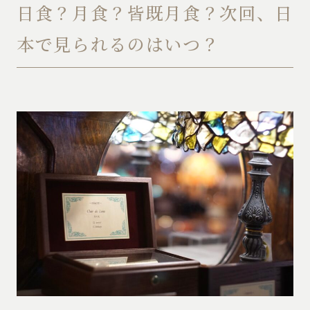
日食？月食？皆既月食？次回、日
本で見られるのはいつ？