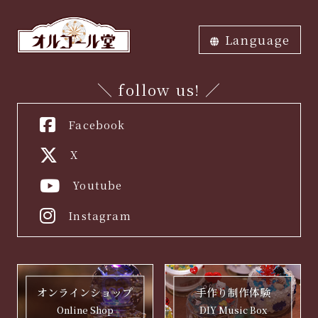
Language
ภาษาไทย
中文繁体
中文簡体
English
한국어
日本語
＼ follow us! ／
Facebook
X
Youtube
Instagram
手作り制作体験
オンラインショップ
DIY Music Box
Online Shop