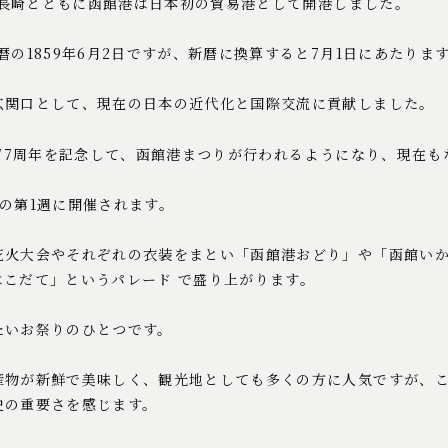
浜・長崎とともに函館港は日本初の貿易港として開港しました。
暦の1859年6月2日ですが、新暦に換算すると7月1日にあたります
玄関口として、現在の日本の近代化と国際交流に貢献しました。
港77周年を記念して、函館港まつりが行われるようになり、現在
の第1週に開催されます。
花火大会やそれぞれの衣装をまとい「函館港おどり」や「函館い
はこだて」というパレード で盛り上がります。
たいお祭りのひとつです。
産物が新鮮で美味しく、観光地としても多くの方に人気ですが、
史の重要さを感じます。