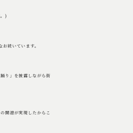
。)
もなお続いています。
か踊り」を披露しながら街
この開港が実現したからこ