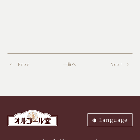
< Prev
一覧へ
Next >
Language
ภาษาไทย
中文繁体
中文簡体
English
한국어
日本語