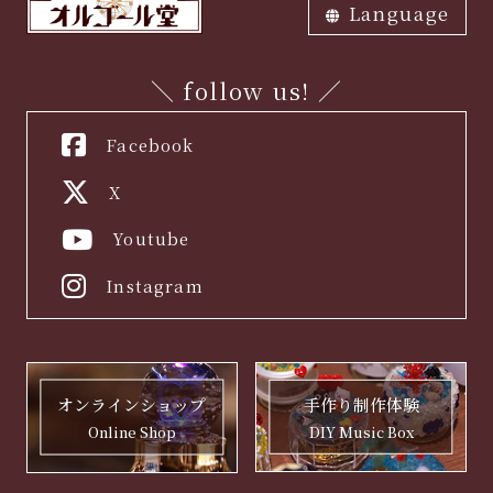
Language
ภาษาไทย
中文繁体
中文簡体
English
한국어
日本語
＼ follow us! ／
Facebook
X
Youtube
Instagram
手作り制作体験
オンラインショップ
DIY Music Box
Online Shop