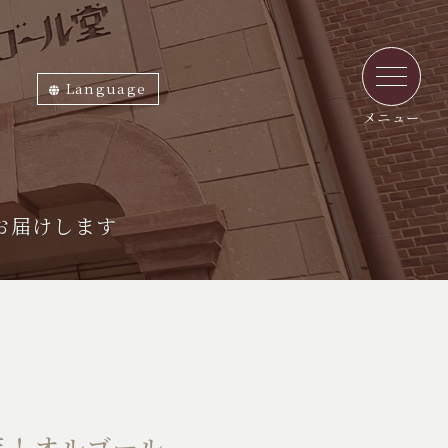
Language
ภาษาไทย
English
中文繁体
中文簡体
한국어
日本語
メニュー
お届けします
年！オルゴール