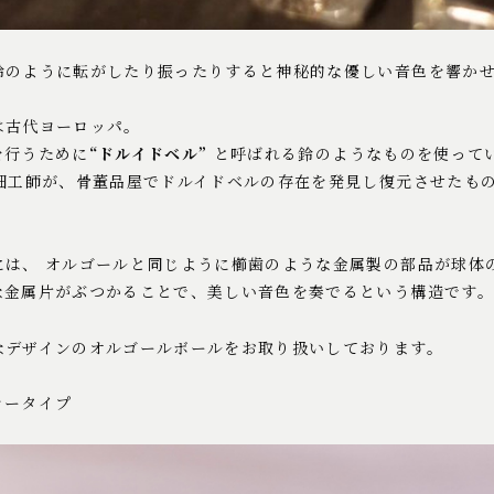
鈴のように転がしたり振ったりすると神秘的な優しい音色を響か
は古代ヨーロッパ。
を行うために
“ドルイドベル”
と呼ばれる鈴のようなものを使って
銀細工師が、骨董品屋でドルイドベルの存在を発見し復元させたも
には、 オルゴールと同じように櫛歯のような金属製の部品が球体
な金属片がぶつかることで、美しい音色を奏でるという構造です。
なデザインのオルゴールボールをお取り扱いしております。
ラータイプ