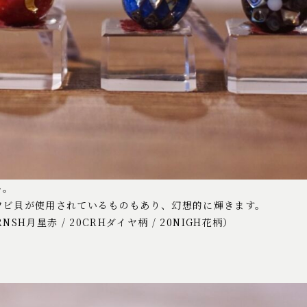
ト。
ワビ貝が使用されているものもあり、幻想的に輝きます。
SH月星赤 / 20CRHダイヤ柄 / 20NIGH花柄）