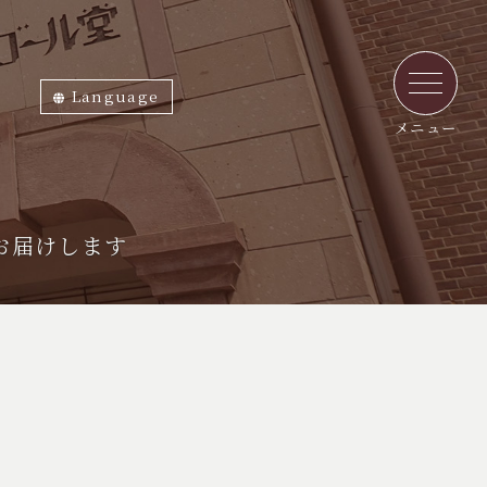
Language
ภาษาไทย
English
中文繁体
中文簡体
한국어
日本語
メニュー
お届けします
♪