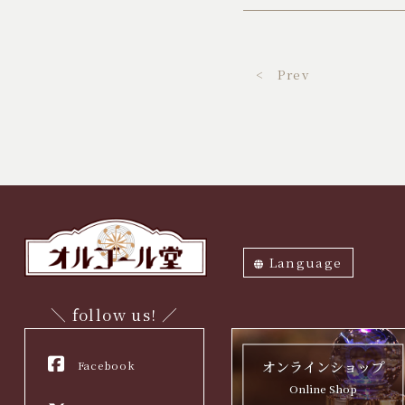
< Prev
Language
ภาษาไทย
English
中文繁体
中文簡体
한국어
日本語
＼ follow us! ／
Facebook
オンラインショップ
Online Shop