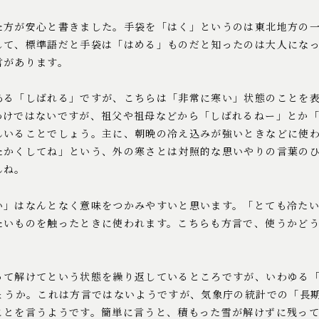
た方が安心と書きました。手袋を「はく」というのは東北地方の
して、標準語だと手袋は「はめる」ものだと知ったのは大人にな
言があります。
ある「しばれる」ですが、こちらは「非常に寒い」状態のことを
わけではないですが、祖父や祖母などから「しばれるねー」とか
んいることでしょう。主に、朝晩の冷え込みが強いときなどに使
たかくしてね」という、外の寒さとは対照的な思いやりの言葉の
んね。
い」はなんとなく意味をつかみやすいと思います。「とても冷た
たいものを触ったときに使われます。こちらも方言で、使うかど
。
って解けてという状態を繰り返しているところですが、いわゆる「
ょうか。これは方言ではないようですが、気象庁の統計での「長期
ことを言うようです。簡単に言うと、積もった雪が解けずに残っ