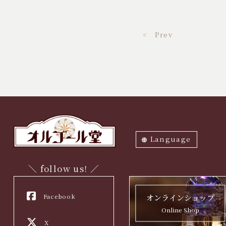
< Prev
Language
ภาษาไทย
English
中文繁体
中文簡体
한국어
日本語
＼ follow us! ／
Facebook
オンラインショップ
Online Shop
X