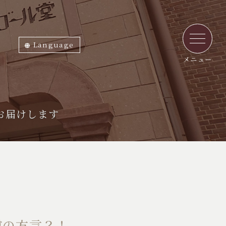
Language
ภาษาไทย
English
中文繁体
中文簡体
한국어
日本語
メニュー
お届けします
道の方言？！