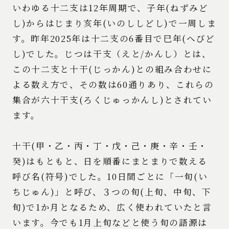
いわゆる十二支は12年周期で、子年(ねずみど
し)からはじまり亥年(いのししどし)で一周しま
す。昨年2025年は十二支の6番目で巳年(へびど
し)でした。じつは干支（えと/かんし）とは、
この十二支と十干(じっかん)との組み合わせに
よる数え方で、その数は60通りあり、これらの
集合が六十干支(ろくじゅっかんし)とされてい
ます。
十干(甲・乙・丙・丁・戊・己・庚・辛・壬・
癸)はもともと、日を順番にまとまりで数える
呼び名(符号)でした。10日間ごとに「一旬(い
ちじゅん)」と呼び、３つの旬(上旬、中旬、下
旬)で1か月となるため、広く使われていたと言
います。今でも1月上旬などと使う旬の語源は