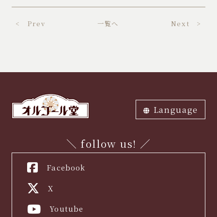
< Prev
一覧へ
Next >
Language
ภาษาไทย
中文繁体
中文簡体
English
한국어
日本語
＼ follow us! ／
Facebook
X
Youtube