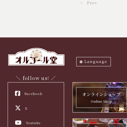
< Prev
Language
ภาษาไทย
English
中文繁体
中文簡体
한국어
日本語
＼ follow us! ／
Facebook
オンラインショップ
Online Shop
X
Youtube