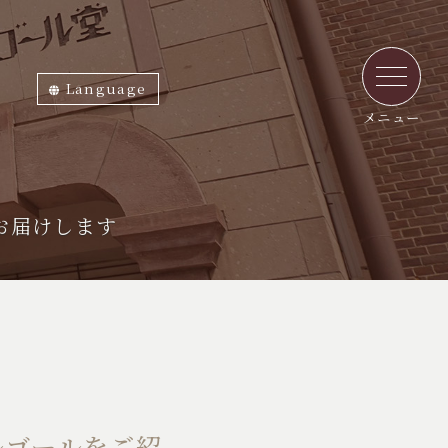
Language
ภาษาไทย
English
中文繁体
中文簡体
한국어
日本語
メニュー
お届けします
ルゴールをご紹