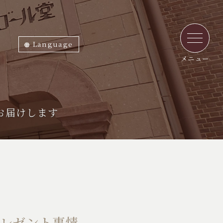
Language
ภาษาไทย
English
中文繁体
中文簡体
한국어
日本語
メニュー
お届けします
プレゼント事情