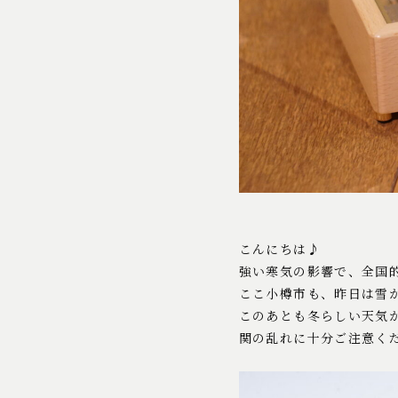
こんにちは♪
強い寒気の影響で、全国
ここ小樽市も、昨日は雪
このあとも冬らしい天気
関の乱れに十分ご注意く