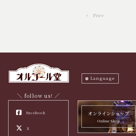
< Prev
Language
ภาษาไทย
English
中文繁体
中文簡体
한국어
日本語
＼ follow us! ／
Facebook
オンラインショップ
Online Shop
X