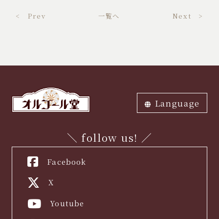
< Prev
一覧へ
Next >
Language
ภาษาไทย
中文繁体
中文簡体
English
한국어
日本語
＼ follow us! ／
Facebook
X
Youtube