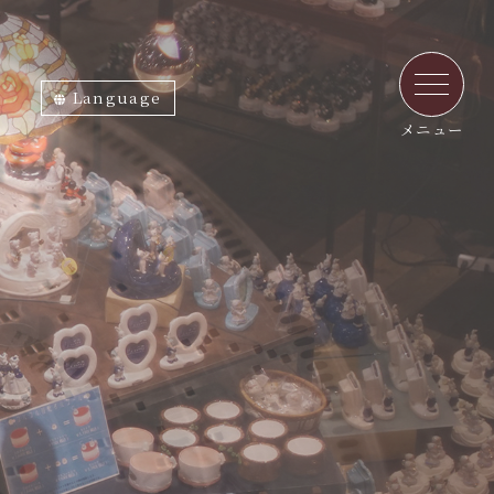
Language
ภาษาไทย
English
中文繁体
中文簡体
한국어
日本語
メニュー