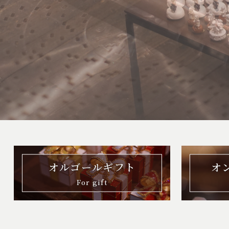
オルゴールギフト
オ
For gift