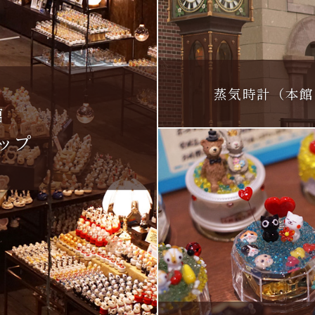
蒸気時計（本館
館
ップ