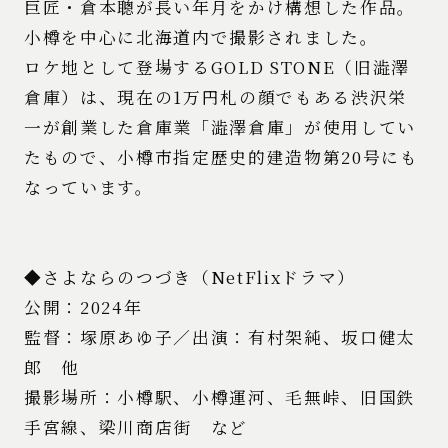
巨匠・倉本聰が長い年月をかけ構想した作品。
小樽を中心に北海道内で撮影されました。
ロケ地として登場するGOLD STONE（旧澁澤
倉庫）は、現在の1万円札の顔でもある渋沢栄
一が創業した倉庫業「澁澤倉庫」が使用してい
たもので、小樽市指定歴史的建造物第20号にも
なっています。
◆さよならのつづき（NetFlixドラマ）
公開：2024年
監督：塚原あゆ子／出演：有村架純、坂口健太
郎 他
撮影場所：小樽駅、小樽運河、毛無峠、旧国鉄
手宮線、梁川商店街 など