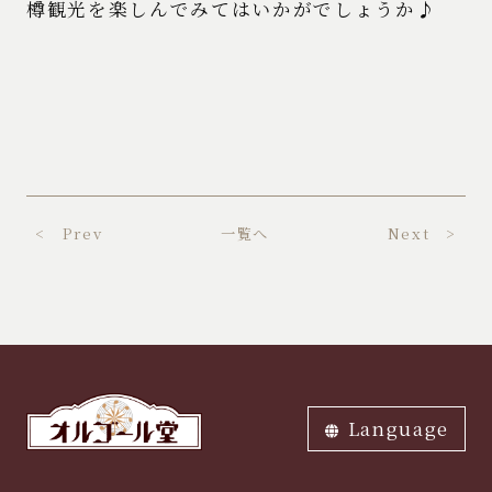
樽観光を楽しんでみてはいかがでしょうか♪
< Prev
一覧へ
Next >
Language
ภาษาไทย
中文繁体
中文簡体
English
한국어
日本語