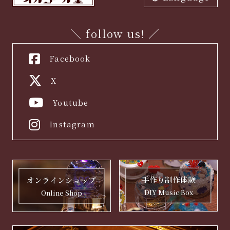
ภาษาไทย
中文繁体
中文簡体
English
한국어
日本語
＼ follow us! ／
Facebook
X
Youtube
Instagram
手作り制作体験
オンラインショップ
DIY Music Box
Online Shop