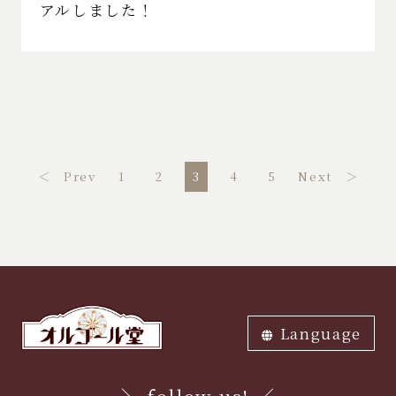
アルしました！
＜ Prev
1
2
3
4
5
Next ＞
Language
ภาษาไทย
中文繁体
中文簡体
English
한국어
日本語
＼ follow us! ／