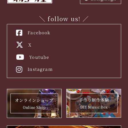
ภาษาไทย
中文繁体
中文簡体
English
한국어
日本語
＼ follow us! ／
Facebook
X
Youtube
Instagram
手作り制作体験
オンラインショップ
DIY Music Box
Online Shop